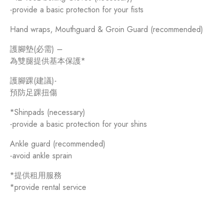
-provide a basic protection for your fists
Hand wraps, Mouthguard & Groin Guard (recommended)
護腳墊(必需) –
為雙腿提供基本保護*
護腳踝(建議)-
預防足踝扭傷
*Shinpads (necessary)
-provide a basic protection for your shins
Ankle guard (recommended)
-avoid ankle sprain
*提供租用服務
*provide rental service