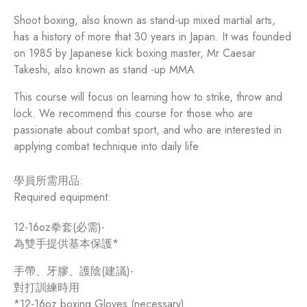
Shoot boxing, also known as stand-up mixed martial arts,
has a history of more that 30 years in Japan. It was founded
on 1985 by Japanese kick boxing master, Mr Caesar
Takeshi, also known as stand -up MMA
This course will focus on learning how to strike, throw and
lock. We recommend this course for those who are
passionate about combat sport, and who are interested in
applying combat technique into daily life
學員所需用品:
Required equipment:
12-16oz拳套(必需)-
為雙手提供基本保護*
手帶、牙膠、護陰(建議)-
對打訓練時用
*12-16oz boxing Gloves (necessary)