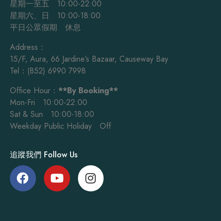
星期一至五 10:00-22:00
星期六、日 10:00-18:00
平日公眾假期 休息
Address：
15/F, Aura, 66 Jardine’s Bazaar, Causeway Bay
Tel：(852) 6990 7998
Office Hour：
**By Booking**
Mon-Fri 10:00-22:00
Sat & Sun 10:00-18:00
Weekday Public Holiday Off
追蹤我們 Follow Us